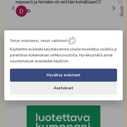
nopeasti ja hintakin oli erittäin kohdillaan👌🏻
liitt
D
Page
1
of
Sinun evästeesi, sinun valintasi!
8
Käytämme evästeitä tarjotaksemme sinulle muokattua sisältöä ja
paremman kokemuksen verkkosivustolla. Hyväksymällä annat
suostumuksen evästeiden käyttöön.
Hyväksy evästeet
Asetukset