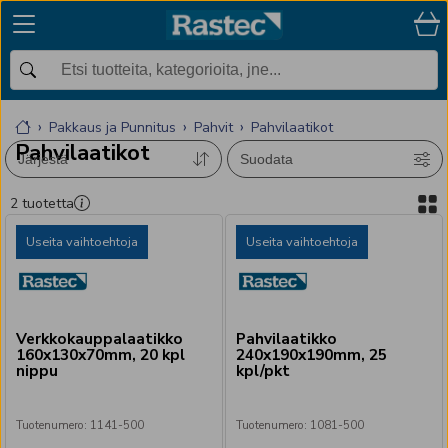
Pakkaus ja Punnitus
Pahvit
Pahvilaatikot
Pahvilaatikot
Järjestä
Suodata
2
tuotetta
Useita vaihtoehtoja
Useita vaihtoehtoja
Verkkokauppalaatikko
Pahvilaatikko
160x130x70mm, 20 kpl
240x190x190mm, 25
nippu
kpl/pkt
Tuotenumero
:
1141-500
Tuotenumero
:
1081-500