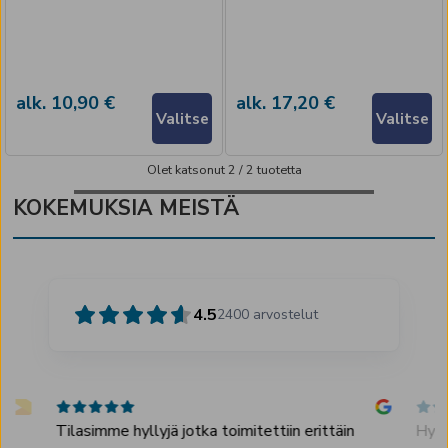
alk. 10,90 €
alk. 17,20 €
Valitse
Valitse
Olet katsonut
2
/
2
tuotetta
KOKEMUKSIA MEISTÄ
4.5
2400
arvostelut
.
Tilasimme hyllyjä jotka toimitettiin erittäin
Hyvä