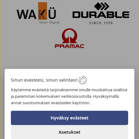
Sinun evästeesi, sinun valintasi!
KAIKKI TUOTEMERKIT A-Ö
Käytämme evästeitä tarjotaksemme sinulle muokattua sisältöä
ja paremman kokemuksen verkkosivustolla. Hyväksymällä
annat suostumuksen evästeiden käyttöön.
A
B
Hyväksy evästeet
Axelent
Blickle
C
D
E
Asetukset