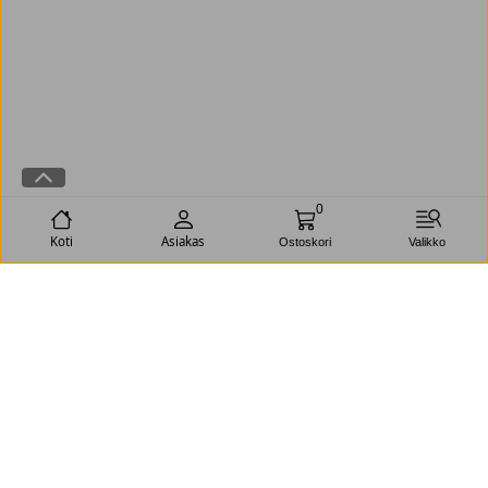
0
Koti
Asiakas
Ostoskori
Valikko
Omat sivut