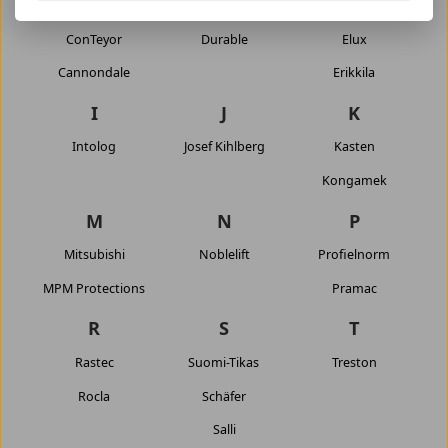
Cortex
Dexion
Edmolift
ConTeyor
Durable
Elux
Cannondale
Erikkila
I
J
K
Intolog
Josef Kihlberg
Kasten
Kongamek
M
N
P
Mitsubishi
Noblelift
Profielnorm
MPM Protections
Pramac
R
S
T
Rastec
Suomi-Tikas
Treston
Rocla
Schäfer
Salli