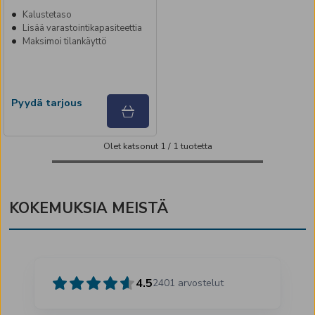
Kalustetaso
Lisää varastointikapasiteettia
Maksimoi tilankäyttö
Pyydä tarjous
Olet katsonut
1
/
1
tuotetta
KOKEMUKSIA MEISTÄ
4.5
2401
arvostelut