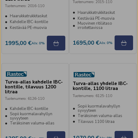
Tuotenumero
:
2015-110
Tuotenumero
:
2016-110
Haarukkatrukkitaskut
Haarukkatrukkitaskut
Kestävää PE-muovia
Kahdelle IBC-kontille
Muovinen ritilätaso
Kestävää PE-muovia
irroitettavissa
1695,00 €
1995,00 €
Alv
.
0
%
Alv
.
0
%
Turva-allas kahdelle IBC-
Turva-allas yhdelle IBC-
kontille, tilavuus 1200
kontille, 1100 litraa
litraa
Tuotenumero
:
6125-110
Tuotenumero
:
6126-110
Sopii kuormalavahyllyn
Kahdelle IBC-kontille
syvyyteen
Sopii kuormalavahyllyn
Teräksinen valuma-allas
syvyyteen
Tilavuus 1100 litraa
Teräksinen valuma-allas