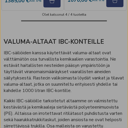
1070,00 €
1385,00 €
Alv
.
0
%
Alv
.
0
%
Olet katsonut
4
/
4
tuotetta
VALUMA-ALTAAT IBC-KONTEILLE
IBC-säiliöiden kanssa käytettävät valuma-altaat ovat
välttämätön osa turvallista kemikaalien varastointia. Ne
estävät haitallisten nesteiden pääsyn ympäristöön ja
täyttävät viranomaismääräykset vaarallisten aineiden
säilytyksestä. Rastecin valikoimasta löydät vankat ja tilavat
valuma-altaat, jotka on suunniteltu erityisesti yhdelle tai
kahdelle 1000 litran IBC-kontille.
Kaikki IBC-säiliöille tarkoitetut altaamme on valmistettu
kestävästä ja kemikaaleja sietävästä polyeteenimuovista
(PE). Altaissa on irrotettavat ritilätasot puhdistusta varten
sekä haarukkatrukkitaskut, joiden ansiosta ne ovat helposti
siirrettävissä trukilla. Osa malleista on varustettu