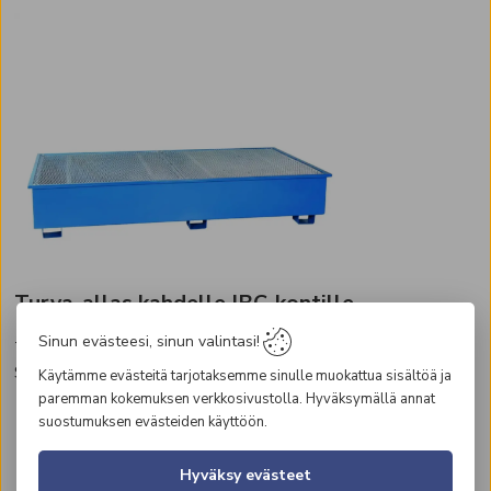
Turva-allas kahdelle IBC-kontille
Sinun evästeesi, sinun valintasi!
Tukeva, teräksinen turva-allas IBC-konteille.
Standardirakenne haarukkatrukeille ja muille nostolaitteille.
Käytämme evästeitä tarjotaksemme sinulle muokattua sisältöä ja
paremman kokemuksen verkkosivustolla. Hyväksymällä annat
suostumuksen evästeiden käyttöön.
Hyväksy evästeet