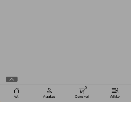
0
Koti
Asiakas
Ostoskori
Valikko