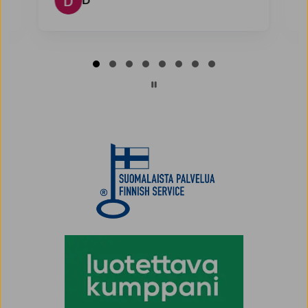
D
Page
1
of
8