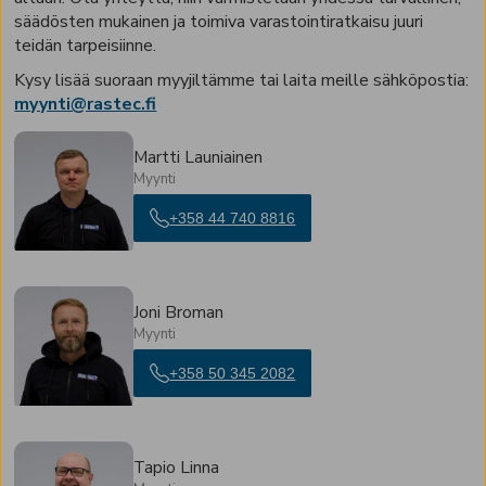
säädösten mukainen ja toimiva varastointiratkaisu juuri
teidän tarpeisiinne.
Kysy lisää suoraan myyjiltämme tai laita meille sähköpostia:
myynti@rastec.fi
Martti Launiainen
Myynti
+358 44 740 8816
Joni Broman
Myynti
+358 50 345 2082
Tapio Linna