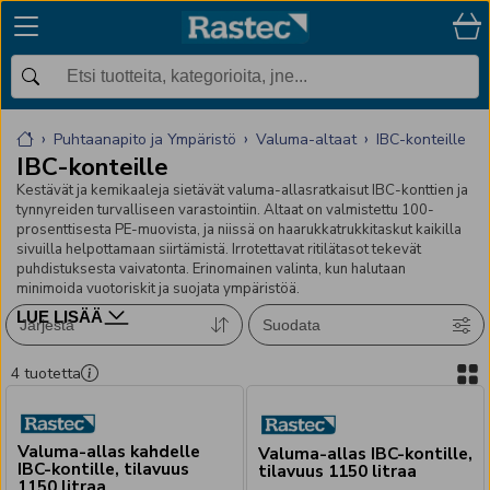
Puhtaanapito ja Ympäristö
Valuma-altaat
IBC-konteille
IBC-konteille
Kestävät ja kemikaaleja sietävät valuma-allasratkaisut IBC-konttien ja
tynnyreiden turvalliseen varastointiin. Altaat on valmistettu 100-
prosenttisesta PE-muovista, ja niissä on haarukkatrukkitaskut kaikilla
sivuilla helpottamaan siirtämistä. Irrotettavat ritilätasot tekevät
puhdistuksesta vaivatonta. Erinomainen valinta, kun halutaan
minimoida vuotoriskit ja suojata ympäristöä.
LUE LISÄÄ
Järjestä
Suodata
4
tuotetta
Valuma-allas kahdelle
Valuma-allas IBC-kontille,
IBC-kontille, tilavuus
tilavuus 1150 litraa
1150 litraa