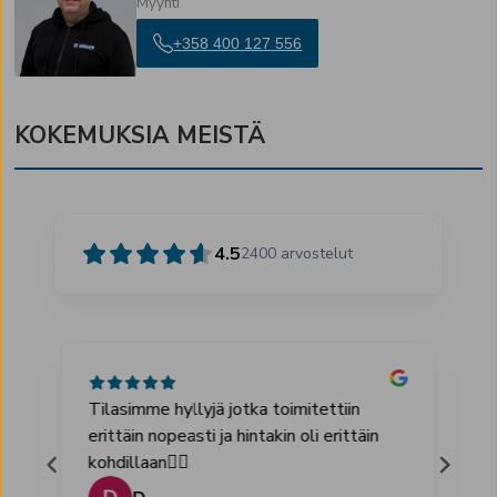
Myynti
+358 400 127 556
KOKEMUKSIA MEISTÄ
4.5
2400
arvostelut
Tilasimme hyllyjä jotka toimitettiin
H
erittäin nopeasti ja hintakin oli erittäin
l
kohdillaan👌🏻