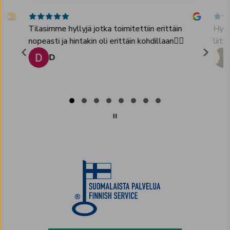
.
Tilasimme hyllyjä jotka toimitettiin erittäin
Hyvä
nopeasti ja hintakin oli erittäin kohdillaan👌🏻
liitt
D
Page
1
of
8