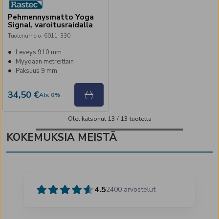
Pehmennysmatto Yoga
Signal, varoitusraidalla
Tuotenumero
:
6011-330
Leveys 910 mm
Myydään metreittäin
Paksuus 9 mm
34,50 €
Alv
.
0
%
Olet katsonut
13
/
13
tuotetta
KOKEMUKSIA MEISTÄ
4.5
2400
arvostelut