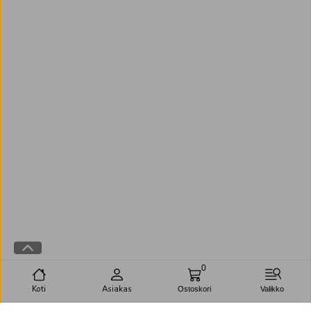
0
Koti
Asiakas
Ostoskori
Valikko