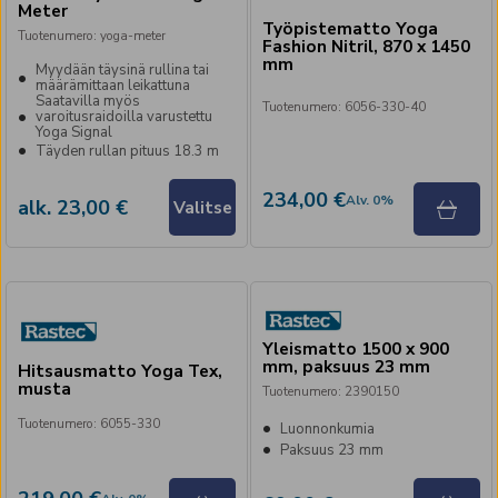
Meter
Työpistematto Yoga
Tuotenumero
:
yoga-meter
Fashion Nitril, 870 x 1450
mm
Myydään täysinä rullina tai
määrämittaan leikattuna
Saatavilla myös
Tuotenumero
:
6056-330-40
varoitusraidoilla varustettu
Yoga Signal
Täyden rullan pituus 18.3 m
234,00 €
Alv
.
0
%
alk. 23,00 €
Valitse
Yleismatto 1500 x 900
mm, paksuus 23 mm
Hitsausmatto Yoga Tex,
musta
Tuotenumero
:
2390150
Tuotenumero
:
6055-330
Luonnonkumia
Paksuus 23 mm