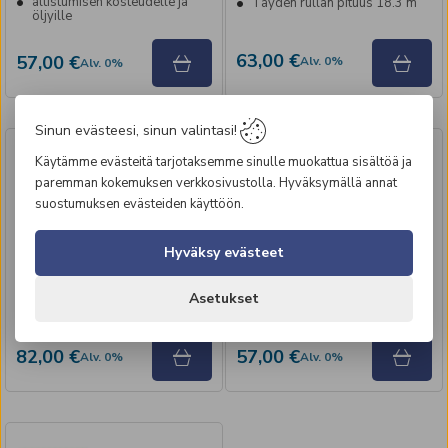
altistumisen kosteudelle ja
Täyden rullan pituus 18.3 m
öljyille
63,00 €
57,00 €
Alv
.
0
%
Alv
.
0
%
Sinun evästeesi, sinun valintasi!
Käytämme evästeitä tarjotaksemme sinulle muokattua sisältöä ja
paremman kokemuksen verkkosivustolla. Hyväksymällä annat
Luja pehmennysmatto
Työtilamatto Yoga Solid
Wearbond
910 x 910 mm
suostumuksen evästeiden käyttöön.
Tuotenumero
:
6018-330
Tuotenumero
:
6050-330
Hyväksy evästeet
Matto ei kestä altistumista
Käyttölämpötila -30o x +60o
öljylle
C
Myydään metreittäin
Paksuus 15 mm
Asetukset
Paksuus 13 mm
Palan koko 910 x 910 mm
82,00 €
57,00 €
Alv
.
0
%
Alv
.
0
%