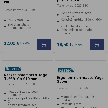
pituus 910 mm
cm
Tuotenumero
:
6022-330
Tuotenumero
:
6032-330
Helppo liittää toiseen
moduuliin
Käyttölämpötila -30o x +60o
Pituus 906 mm
C
Yhdistämislista
Kestää lyhytaikaisen
moduulimattoon
altistumisen kosteudelle ja
öljyille
12,00 €
Alv
.
0
%
18,50 €
Alv
.
0
%
Raskas palamatto Yoga
Ergonominen matto Yoga
Tuff 910 x 910 mm
Super
Tuotenumero
:
6020-330
Tuotenumero
:
6016-330
Helppo liittää toiseen
moduuliin
Matto ei kestä altistumista
Käyttölämpötila -30o x +60o
öljylle
C
Paksuus 9 mm
Kestää lyhytaikaisen