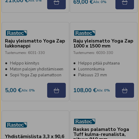
219,00 €
Alv
.
0
%
69,00 €
Alv
.
0
%
Raju yleismatto Yoga Zap
Raju yleismatto Yoga Zap
lukkonappi
1000 x 1500 mm
Tuotenumero
:
6031-330
Tuotenumero
:
6030-330
Helppo kiinnitys
Helppo pitää puhtaana
Maton palojen yhdistämiseen
Luonnonkumia
Sopii Yoga Zap palamattoon
Paksuus 23 mm
5,00 €
108,00 €
Alv
.
0
%
Alv
.
0
%
Raskas palamatto Yoga
Tuff kulma-reunalista,
Yhdistämislista 3,3 x 90,6