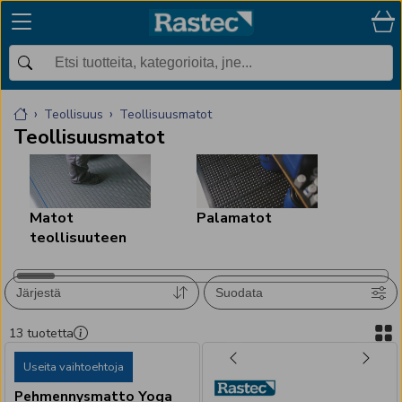
Teollisuus
Teollisuusmatot
Teollisuusmatot
Matot
Palamatot
teollisuuteen
Järjestä
Suodata
13
tuotetta
Useita vaihtoehtoja
Pehmennysmatto Yoga