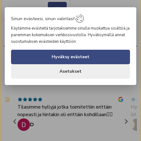
251,56 €
Alv
.
0
%
Sinun evästeesi, sinun valintasi!
Olet katsonut
7
/
7
tuotetta
Käytämme evästeitä tarjotaksemme sinulle muokattua sisältöä ja
paremman kokemuksen verkkosivustolla. Hyväksymällä annat
KOKEMUKSIA MEISTÄ
suostumuksen evästeiden käyttöön.
Hyväksy evästeet
4.5
2401
arvostelut
Asetukset
.
Tilasimme hyllyjä jotka toimitettiin erittäin
Hyvä
nopeasti ja hintakin oli erittäin kohdillaan👌🏻
liitt
D