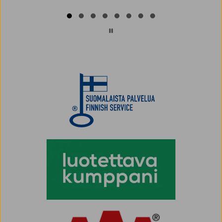
Page
1
of
8