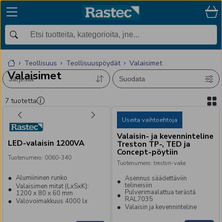
Teollisuus
Teollisuuspöydät
Valaisimet
Valaisimet
Järjestä
Suodata
7
tuotetta
Useita vaihtoehtoja
Valaisin- ja kevenninteline
LED-valaisin 1200VA
Treston TP-, TED ja
Concept-pöytiin
Tuotenumero
:
0060-340
Tuotenumero
:
treston-vake
Alumiininen runko
Asennus säädettäviin
telineisiin
Valaisimen mitat (LxSxK):
Pulverimaalattua terästä
1200 x 80 x 60 mm
RAL7035
Valovoimakkuus 4000 lx
Valaisin ja kevenninteline