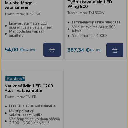
Työpistevalaisin LED
Jalusta Magni-
Wing 500
valaisimeen
Tuotenumero
:
TNL500W
Tuotenumero
:
0152-340
Himmennyspainike rungossa
Lisävaruste Magni LED
Valaistusvoimakkuus: 800
suurennuslasivalaisimeen
luksia
Mahdollistaa vapaan
sijoittelun
Värilämpötila: 4000K
54,00 €
387,34 €
Alv
.
0
%
Alv
.
0
%
Kaukosäädin LED 1200
Plus -valaisimelle
Tuotenumero
:
TNLPR
LED Plus 1200 valaisimelle
Muistipaikat eri
valaistusasetuksille
Värilämpötilaa voidaan säätää
2 700 – 6 500 K:n välillä