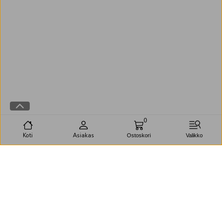
0
Koti
Asiakas
Ostoskori
Valikko