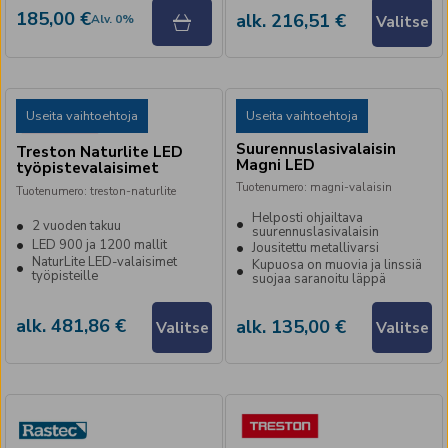
185,00 €
alk. 216,51 €
Valitse
Alv
.
0
%
Useita vaihtoehtoja
Useita vaihtoehtoja
Suurennuslasivalaisin
Treston Naturlite LED
Magni LED
työpistevalaisimet
Tuotenumero
:
magni-valaisin
Tuotenumero
:
treston-naturlite
Helposti ohjailtava
2 vuoden takuu
suurennuslasivalaisin
LED 900 ja 1200 mallit
Jousitettu metallivarsi
NaturLite LED-valaisimet
Kupuosa on muovia ja linssiä
työpisteille
suojaa saranoitu läppä
alk. 481,86 €
alk. 135,00 €
Valitse
Valitse