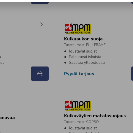
Kulkuaukon suoja
Tuotenumero
:
FULLFRAME
Joustavat suojat
a
Palautuvat iskuista
ssa
Säästöä ylläpidossa
Pyydä tarjous
Kulkuväylien matalasuojaus
kanavaa
Tuotenumero
:
COPRO
1
Joustavat suojat
a