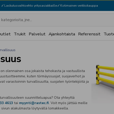
✓
✓
Laskutusvaihtoehto yritysasiakkaille
Kotimainen verkkokauppa
utlet
Trukit
Palvelut
Ajankohtaista
Referenssit
Tuot
urvallisuus
ja Taukotilat
Puhtaanapito ja Ympäri
isuus
 ja Nosto
Pakkaus ja Punnitus
 on olennainen osa jokaista tehokasta ja vastuullista
isuustuotteemme, kuten törmäyssuojat, suojaverhot ja
avat varastoinnin turvallisuutta, suojaten työntekijöitä ja
turvallisuuteen suunnitteluapua? Ota yhteyttä
733 4613
tai
myynti@rastec.fi
. Voit myös jättää meille
sivun alakulmasta löytyvällä lomakkeella.