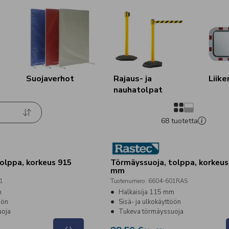
Suojaverhot
Rajaus- ja
Liike
nauhatolpat
68
tuotetta
olppa, korkeus 915
Törmäyssuoja, tolppa, korkeus
mm
1
Tuotenumero
:
6604-601RAS
m
Halkaisija 115 mm
öön
Sisä- ja ulkokäyttöön
uoja
Tukeva törmäyssuoja