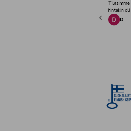
palvelu on vaivatonta ja helppoo.
Tilasimme h
hintakin oli
D
Page
1
of
8