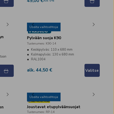
49,00 €
Alv
.
0
%
Useita vaihtoehtoja
yn
Pylvään suoja K90
Tuotenumero
:
K90-14
Keskipylväs: 110 x 680 mm
Kulmapylväs: 130 x 680 mm
ntaan
RAL1004
alk. 44,50 €
Valitse
Useita vaihtoehtoja
Joustavat etupylväänsuojat
en
Tuotenumero
:
RP-14