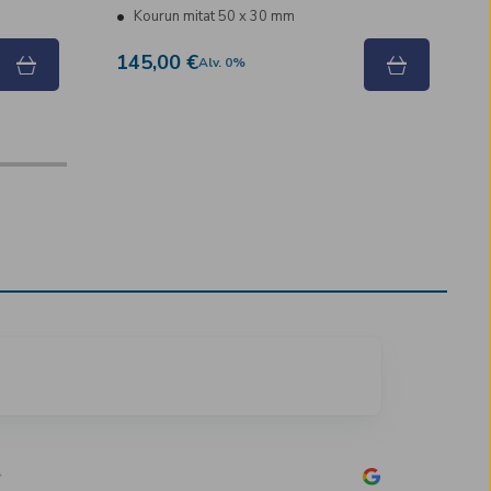
Kourun mitat 50 x 30 mm
145,00 €
Alv
.
0
%