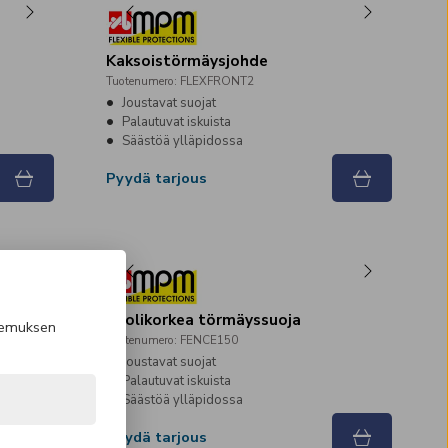
Kaksoistörmäysjohde
Tuotenumero
:
FLEXFRONT2
Joustavat suojat
Palautuvat iskuista
Säästöä ylläpidossa
Pyydä tarjous
Puolikorkea törmäyssuoja
kemuksen
Tuotenumero
:
FENCE150
Joustavat suojat
Palautuvat iskuista
Säästöä ylläpidossa
Pyydä tarjous