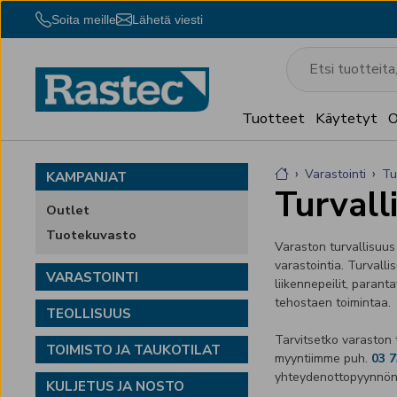
Soita meille
Lähetä viesti
Tuotteet
Käytetyt
O
Varastointi
t
KAMPANJAT
Varastointi
Toimisto 
Turvall
Outlet
Teollisuus
Kuljetus
Tuotekuvasto
Varaston turvallisuus
varastointia. Turvall
VARASTOINTI
liikennepeilit, parant
tehostaen toimintaa.
Tuotemerkit
TEOLLISUUS
Tarvitsetko varaston 
TOIMISTO JA TAUKOTILAT
myyntiimme puh.
03 
yhteydenottopyynnön 
KULJETUS JA NOSTO