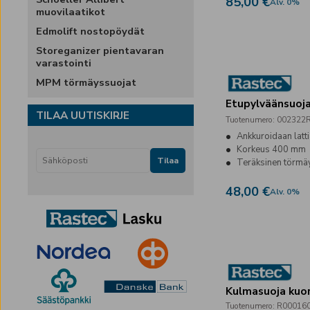
85,00 €
Alv
.
0
%
muovilaatikot
Edmolift nostopöydät
Storeganizer pientavaran
varastointi
MPM törmäyssuojat
Etupylväänsuoj
TILAA UUTISKIRJE
Tuotenumero
:
002322
Ankkuroidaan latt
Korkeus 400 mm
Tilaa
Teräksinen törmä
48,00 €
Alv
.
0
%
Kulmasuoja kuo
Tuotenumero
:
R00016