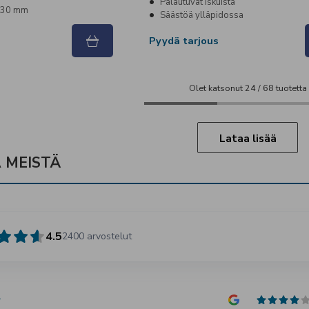
Palautuvat iskuista
x 30 mm
Säästöä ylläpidossa
Pyydä tarjous
Olet katsonut
24
/
68
tuotetta
Lataa lisää
 MEISTÄ
4.5
2400
arvostelut