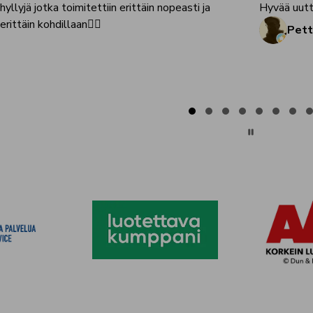
yllyjä jotka toimitettiin erittäin nopeasti ja
Hyvää uutta
 erittäin kohdillaan👌🏻
Pett