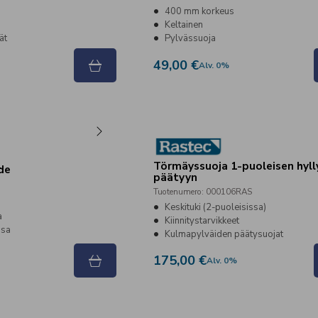
400 mm korkeus
Keltainen
ät
Pylvässuoja
49,00 €
Alv
.
0
%
Törmäyssuoja 1-puoleisen hyll
de
päätyyn
Tuotenumero
:
000106RAS
Keskituki (2-puoleisissa)
a
Kiinnitystarvikkeet
ssa
Kulmapylväiden päätysuojat
175,00 €
Alv
.
0
%