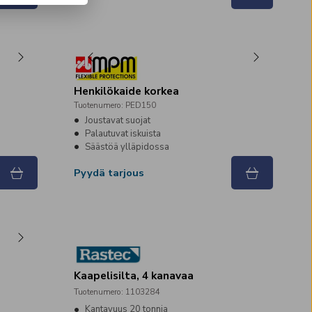
Henkilökaide korkea
Tuotenumero
:
PED150
Joustavat suojat
Palautuvat iskuista
Säästöä ylläpidossa
Pyydä tarjous
Kaapelisilta, 4 kanavaa
Tuotenumero
:
1103284
Kantavuus 20 tonnia