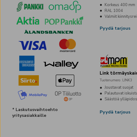
Korkeus 400 mm
RAL 1004
Valmiit kiinnitysrei
Pyydä tarjous
Link törmäyskai
Tuotenumero
:
LINK3
Joustavat suojat
Palautuvat iskuist
Säästöä ylläpido
*
Laskutusvaihtoehto
Pyydä tarjous
yritysasiakkaille