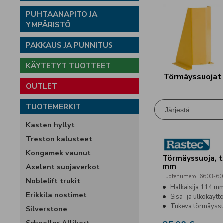
PUHTAANAPITO JA
YMPÄRISTÖ
PAKKAUS JA PUNNITUS
KÄYTETYT TUOTTEET
Törmäyssuojat
OUTLET
TUOTEMERKIT
Järjestä
Kasten hyllyt
Treston kalusteet
Kongamek vaunut
Törmäyssuoja, t
mm
Axelent suojaverkot
Tuotenumero
:
6603-60
Noblelift trukit
Halkaisija 114 m
Erikkila nostimet
Sisä- ja ulkokäytt
Tukeva törmäyss
Silverstone
Schoeller Allibert