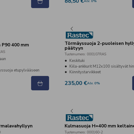
88,50 €
Alv
.
0
%
Törmäyssuoja 2-puoleisen hyll
a P90 400 mm
päätyyn
RAS
Tuotenumero
:
000107RAS
iaan
Keskituki
Kiila-ankkurit M12x100 sisältyvät hi
yssuoja etupylvääseen
Kiinnitystarvikkeet
235,00 €
Alv
.
0
%
rmalavahyllyyn
Kulmasuoja H=400 mm keltain
0
Tuotenumero
:
000160-2