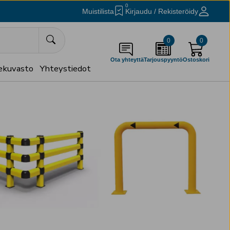
0
Muistilista
Kirjaudu / Rekisteröidy
0
0
Ota yhteyttä
Tarjouspyyntö
Ostoskori
ekuvasto
Yhteystiedot
stö
Käytetyt tuotteet
OUTLET