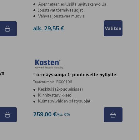
Asennetaan erillisillä levityskahvoilla
Joustavat törmäyssuojat
Vahvaa joustavaa muovia
alk. 29,55 €
Valitse
yn
Törmäyssuoja 1-puoleiselle hyllylle
Tuotenumero
:
R000106
Keskituki (2-puoleisissa)
Kiinnitystarvikkeet
Kulmapylväiden päätysuojat
259,00 €
Alv
.
0
%