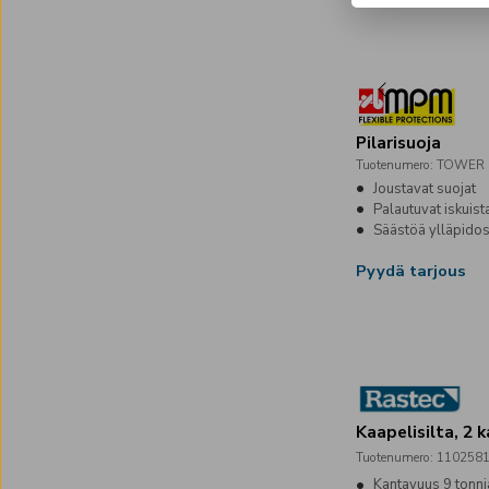
Pilarisuoja
Tuotenumero
:
TOWER
Joustavat suojat
Palautuvat iskuist
Säästöä ylläpido
Pyydä tarjous
Kaapelisilta, 2 
Tuotenumero
:
110258
Kantavuus 9 tonni