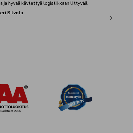
 ja hyvää käytettyä logistiikkaan liittyvää.
Paljon tuot
eri Silvola
Jukk